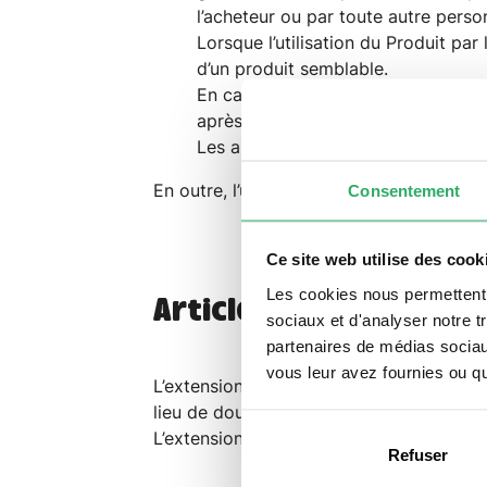
l’acheteur ou par toute autre perso
Lorsque l’utilisation du Produit par
d’un produit semblable.
En cas de négligence ou de défaut d
après la livraison du Produit.
Les anomalies liées au système d’exp
En outre, l’usure normale du produit n’e
Consentement
Ce site web utilise des cook
Les cookies nous permettent d
Article 3 : Extension 
sociaux et d'analyser notre t
partenaires de médias sociaux
vous leur avez fournies ou qu'
L’extension de garantie est identique à 
lieu de douze mois.
L’extension de garantie est au prix indiq
Refuser