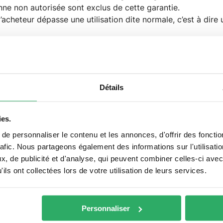
nne non autorisée sont exclus de cette garantie.
 l’acheteur dépasse une utilisation dite normale, c’est à dire
’entretien du Produit par l’acheteur, ou encore en cas d’a
loitation ou aux logiciels installés.
st pas couverte par la garantie commerciale.
Détails
ies.
e personnaliser le contenu et les annonces, d'offrir des fonctio
de garantie
rafic. Nous partageons également des informations sur l'utilisati
, de publicité et d'analyse, qui peuvent combiner celles-ci avec
ils ont collectées lors de votre utilisation de leurs services.
la garantie commerciale, en revanche celle-ci permet d’étend
ué sur notre site internet backtomac.fr.
Personnaliser