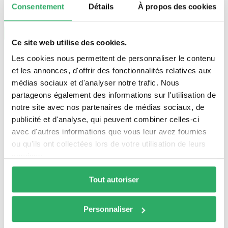
Consentement
Détails
À propos des cookies
La page que vous recherchez
semble introuvable.
Je retourne à la page précédente
Ce site web utilise des cookies.
Les cookies nous permettent de personnaliser le contenu
et les annonces, d'offrir des fonctionnalités relatives aux
médias sociaux et d'analyser notre trafic. Nous
RECONDITIONNEMENT DE QUALITÉ
RECONDITIONNEMENT FIABLE
partageons également des informations sur l'utilisation de
Vérifiés, testés et validés par nos soins
Retours pendant 30 jours
notre site avec nos partenaires de médias sociaux, de
publicité et d'analyse, qui peuvent combiner celles-ci
FAIT EN FRANCE
GARANTIE 12 MOIS
100% reconditionné en France
Garantie 12 mois
avec d'autres informations que vous leur avez fournies
ou qu'ils ont collectées lors de votre utilisation de leurs
services.
HUMAIN !
Un service client aux petits oignons
Tout autoriser
Personnaliser
Consume different