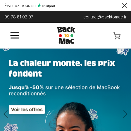
Évaluez nous sur
09 78 81 02 07
contact@backtomac.fr
Previous
N