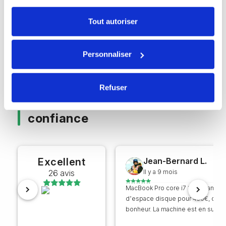
Tout autoriser
iMac
M
Personnaliser
Refuser
Avis clients : un service de
confiance
Excellent
Jean-Bernard L.
26 avis
Il y a 9 mois
MacBook Pro core i7 16 go ram + 
d’espace disque pour 430€, que 
bonheur. La machine est en super 
service backtomac est irréprochab