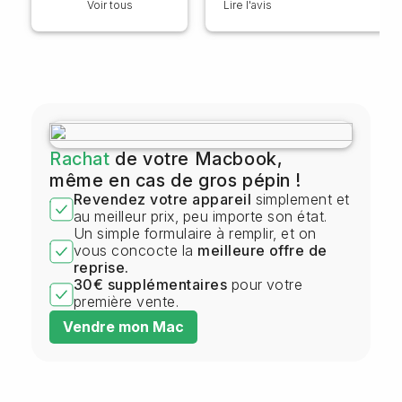
Voir tous
Lire l'avis
plus le Mac il est breton, alors qu
demander de plus ?
Rachat
de votre Macbook,
même en cas de gros pépin !
Revendez votre appareil
simplement et
au meilleur prix, peu importe son état.
Un simple formulaire à remplir, et on
vous concocte la
meilleure offre de
reprise.
30€ supplémentaires
pour votre
première vente.
Vendre mon Mac