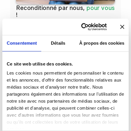
Reconditionné par nous,
pour vous
!
Reconditionné par nous
: chaque
appareil est remis à neuf par nos
experts.
Sans intermédiaire
: vous achetez
directement chez le reconditionneur, pas
Consentement
Détails
À propos des cookies
sur une marketplace.
Sérénité totale
: Service client aux
petits oignons.
Ce site web utilise des cookies.
Responsable et malin
: prix accessibles,
respect de la planète
Les cookies nous permettent de personnaliser le contenu
et les annonces, d'offrir des fonctionnalités relatives aux
médias sociaux et d'analyser notre trafic. Nous
partageons également des informations sur l'utilisation de
Découvrez aussi nos
notre site avec nos partenaires de médias sociaux, de
ordinateurs de bureau
publicité et d'analyse, qui peuvent combiner celles-ci
avec d'autres informations que vous leur avez fournies
iMac et Mac mini reconditionnés
ou qu'ils ont collectées lors de votre utilisation de leurs
services.