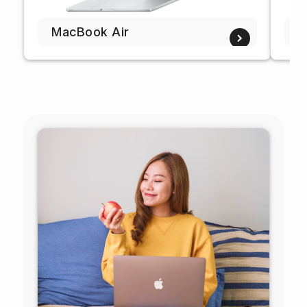
MacBook Air
M