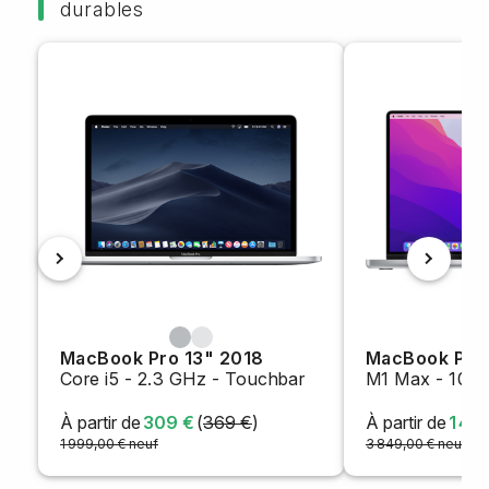
durables
MacBook Pro 13" 2018
MacBook Pro 
Core i5 - 2.3 GHz - Touchbar
M1 Max - 10 
À partir de
309 €
(
369 €
)
À partir de
1 46
1 999,00 € neuf
3 849,00 € neuf