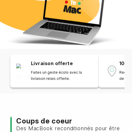
Livraison offerte
100%
Faites un geste écolo avec la
Recond
livraison relais offerte.
de la B
Coups de coeur
Des MacBook reconditionnés pour être