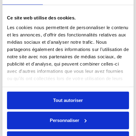
Ce site web utilise des cookies.
Les cookies nous permettent de personnaliser le contenu
et les annonces, d'offrir des fonctionnalités relatives aux
médias sociaux et d'analyser notre trafic. Nous
partageons également des informations sur l'utilisation de
notre site avec nos partenaires de médias sociaux, de
publicité et d'analyse, qui peuvent combiner celles-ci
avec d'autres informations que vous leur avez fournies
ou qu'ils ont collectées lors de votre utilisation de leurs
Voir les produits similaires
services.
Tout autoriser
Un mac à vendre ?
Payez encore moins cher en nous vendant votre
ancien MacBook !
Personnaliser
Estimer mon mac