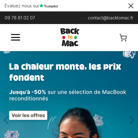
Évaluez nous sur
09 78 81 02 07
contact@backtomac.fr
Previous
N