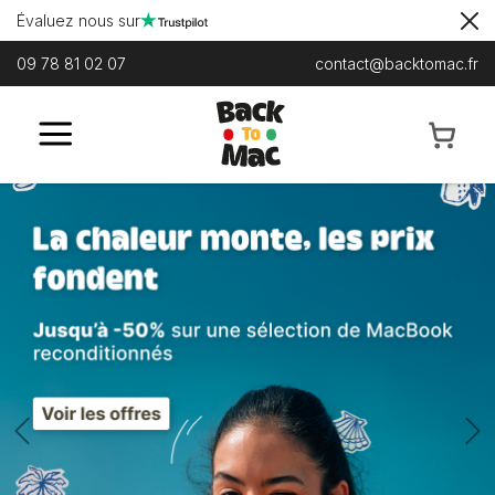
Évaluez nous sur
09 78 81 02 07
contact@backtomac.fr
Previous
N