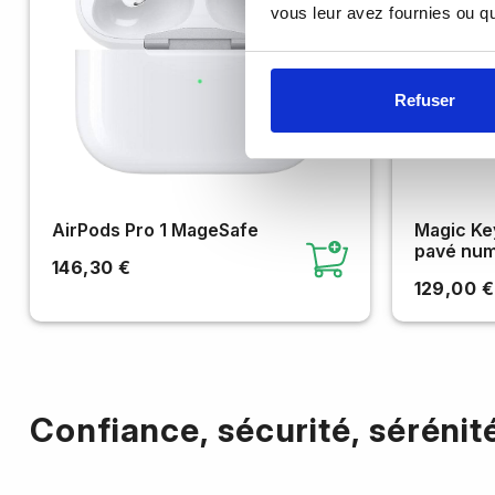
vous leur avez fournies ou qu'
Refuser
AirPods Pro 1 MageSafe
Magic Key
pavé num
146,30 €
129,00 €
Confiance, sécurité, sérénit