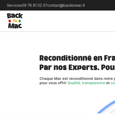
Services
09 78 81 02 07
contact@backtomac.fr