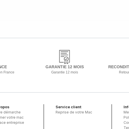
NCE
GARANTIE 12 MOIS
RECONDIT
en France
Garantie 12 mois
Retour
ropos
Service client
In
re démarche
Reprise de votre Mac
Me
imer votre mac
Pol
ace entreprise
Con
Ter