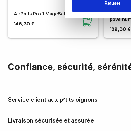
Refuser
AirPods Pro 1 MageSafe
Magic Key
pavé num
146,30 €
129,00 €
Confiance, sécurité, sérénit
Service client aux p’tits oignons
Livraison sécurisée et assurée