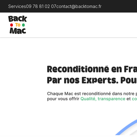
Services
09 78 81 02 07
contact@backtomac.fr