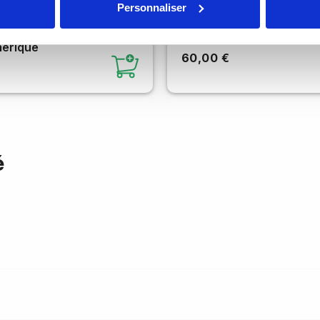
Personnaliser
board sans fil avec
Magic Mouse 2
érique
60,00 €
é