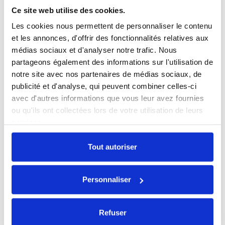
Ce site web utilise des cookies.
Les cookies nous permettent de personnaliser le contenu
et les annonces, d'offrir des fonctionnalités relatives aux
médias sociaux et d'analyser notre trafic. Nous
partageons également des informations sur l'utilisation de
AirPods Pro 1 MageSafe
notre site avec nos partenaires de médias sociaux, de
146,30 €
publicité et d'analyse, qui peuvent combiner celles-ci
avec d'autres informations que vous leur avez fournies
ou qu'ils ont collectées lors de votre utilisation de leurs
services.
Tout autoriser
Personnaliser
Refuser