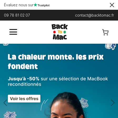
Évaluez nous sur
09 78 81 02 07
contact@backtomac.fr
Previous
N