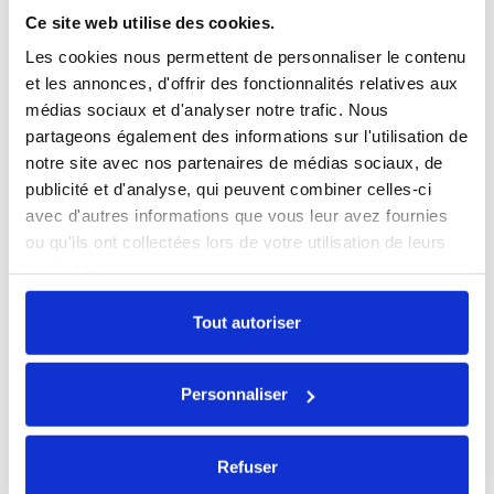
Ce site web utilise des cookies.
Les cookies nous permettent de personnaliser le contenu
et les annonces, d'offrir des fonctionnalités relatives aux
médias sociaux et d'analyser notre trafic. Nous
partageons également des informations sur l'utilisation de
AirPods Pro 1 MageSafe
notre site avec nos partenaires de médias sociaux, de
146,30 €
publicité et d'analyse, qui peuvent combiner celles-ci
avec d'autres informations que vous leur avez fournies
ou qu'ils ont collectées lors de votre utilisation de leurs
services.
Tout autoriser
Personnaliser
Refuser