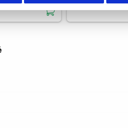
érique
60,00 €
é