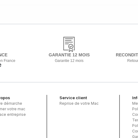
NCE
GARANTIE 12 MOIS
RECONDIT
en France
Garantie 12 mois
Retour
ropos
Service client
In
re démarche
Reprise de votre Mac
Me
imer votre mac
Pol
ace entreprise
Con
Ter
Pol
Co
Gar