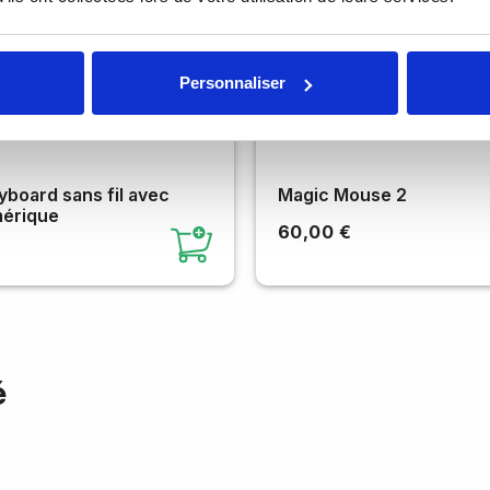
Personnaliser
board sans fil avec
Magic Mouse 2
érique
60,00 €
é