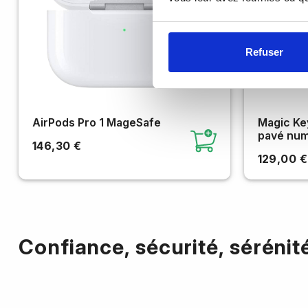
Refuser
AirPods Pro 1 MageSafe
Magic Key
pavé num
146,30 €
129,00 €
Confiance, sécurité, sérénit