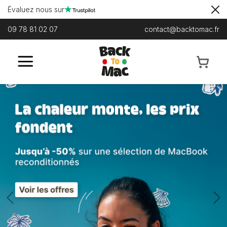
Évaluez nous sur
09 78 81 02 07
contact@backtomac.fr
Previous
N