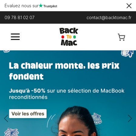
Évaluez nous sur
09 78 81 02 07
contact@backtomac.fr
Previous
N