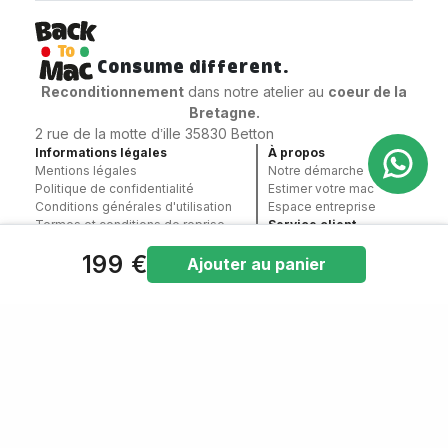
Consume different.
Reconditionnement
dans notre atelier au
coeur
de la
Bretagne.
2 rue de la motte d’ille 35830 Betton
Informations légales
À propos
Mentions légales
Notre démarche
Politique de confidentialité
Estimer votre mac
Conditions générales d'utilisation
Espace entreprise
Termes et conditions de reprise
Service client
Politique de cookies
Reprise de votre Mac
199 €
Conditions Générales de Vente
Contact
Ajouter au panier
Garantie
contact@backtomac.fr
09 78 81 02 07
Paiement sécurisé
©2024 – Backtomac