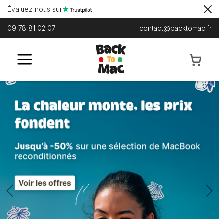
Évaluez nous sur
09 78 81 02 07
contact@backtomac.fr
Previous
N