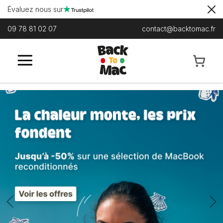
Évaluez nous sur
09 78 81 02 07
contact@backtomac.fr
Previous
N