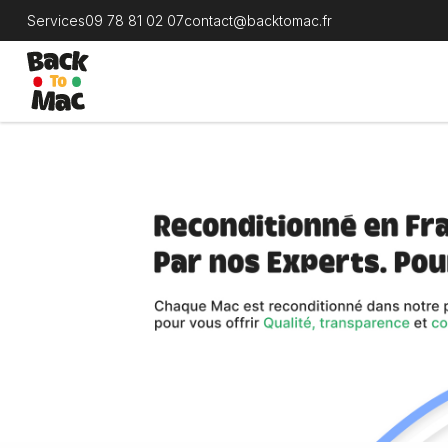
Services
09 78 81 02 07
contact@backtomac.fr