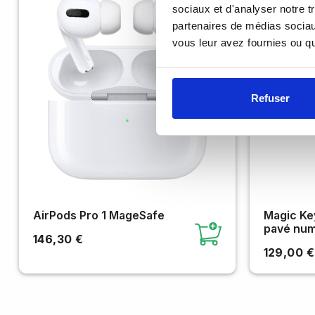
sociaux et d'analyser notre t
partenaires de médias sociaux
vous leur avez fournies ou qu'
Scrollez pour zoomer/dezoomer
Refuser
AirPods Pro 1 MageSafe
Magic Key
pavé num
146,30 €
129,00 €