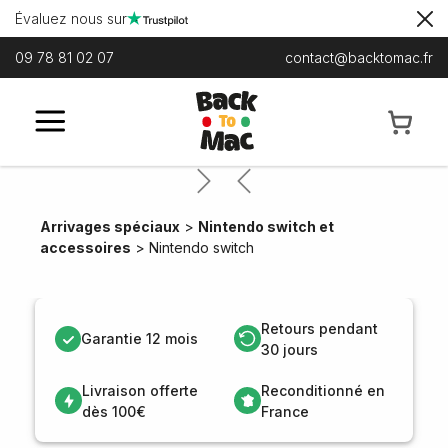
Évaluez nous sur
09 78 81 02 07
contact@backtomac.fr
Next
Previous
Arrivages spéciaux
>
Nintendo switch et
accessoires
>
Nintendo switch
Retours pendant
Garantie 12 mois
30 jours
Livraison offerte
Reconditionné en
dès 100€
France