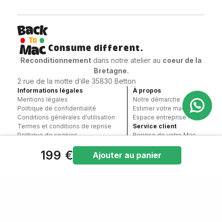
Consume different.
Reconditionnement
dans notre atelier au
coeur
de la
Bretagne.
2 rue de la motte d’ille 35830 Betton
Informations légales
À propos
Mentions légales
Notre démarche
Politique de confidentialité
Estimer votre mac
Conditions générales d'utilisation
Espace entreprise
Termes et conditions de reprise
Service client
Politique de cookies
Reprise de votre Mac
Conditions Générales de Vente
Contact
199 €
Garantie
contact@backtomac.fr
Ajouter au panier
09 78 81 02 07
Paiement sécurisé
©2024 – Backtomac