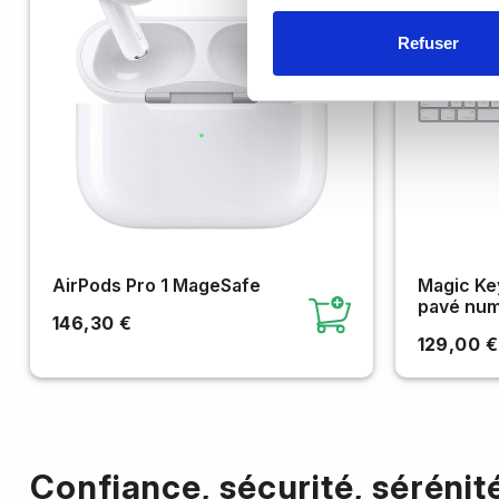
Refuser
AirPods Pro 1 MageSafe
Magic Key
pavé num
146,30 €
129,00 €
Confiance, sécurité, sérénit