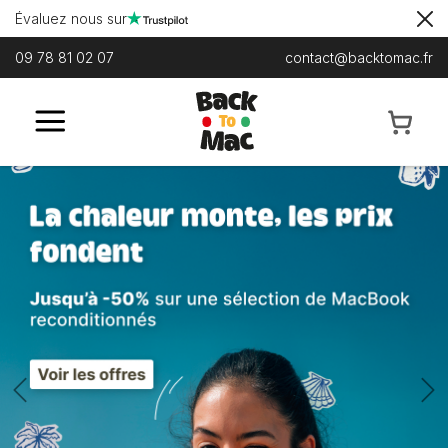
Évaluez nous sur
09 78 81 02 07
contact@backtomac.fr
Previous
N