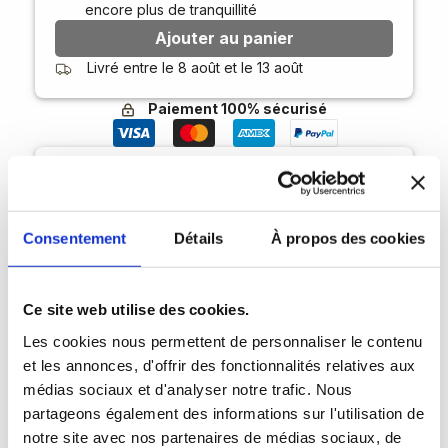
encore plus de tranquillité
Ajouter au panier
Livré entre le
8 août
et le
13 août
Paiement 100% sécurisé
Un mac à vendre ?
Payez encore moins cher en nous vendant votre
ancien MacBook !
Consentement
Détails
À propos des cookies
Estimer mon mac
Créez votre pack
Ce site web utilise des cookies.
Les cookies nous permettent de personnaliser le contenu
et les annonces, d'offrir des fonctionnalités relatives aux
médias sociaux et d'analyser notre trafic. Nous
partageons également des informations sur l'utilisation de
notre site avec nos partenaires de médias sociaux, de