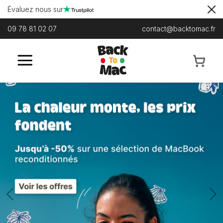
Évaluez nous sur
09 78 81 02 07
contact@backtomac.fr
Previous
N