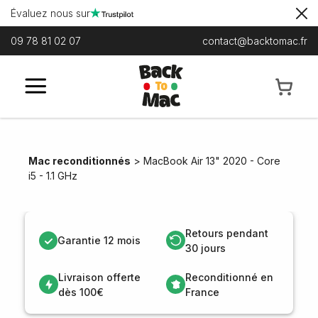
Évaluez nous sur
09 78 81 02 07
contact@backtomac.fr
Mac reconditionnés
>
MacBook Air 13" 2020 - Core
i5 - 1.1 GHz
Retours pendant
Garantie 12 mois
30 jours
Livraison offerte
Reconditionné en
dès 100€
France