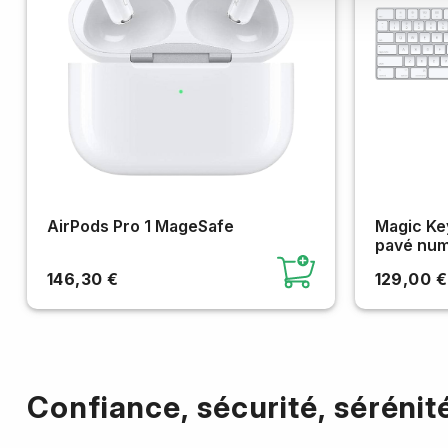
AirPods Pro 1 MageSafe
Magic Key
pavé num
146,30 €
129,00 €
Confiance, sécurité, sérénit