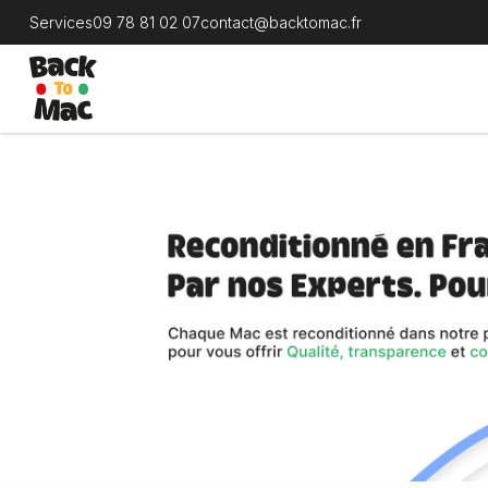
Services
09 78 81 02 07
contact@backtomac.fr