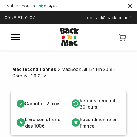
Évaluez nous sur
09 78 81 02 07
contact@backtomac.fr
Mac reconditionnés
>
MacBook Air 13" Fin 2018 -
Core i5 - 1.6 GHz
Retours pendant
Garantie 12 mois
30 jours
Livraison offerte
Reconditionné en
dès 100€
France