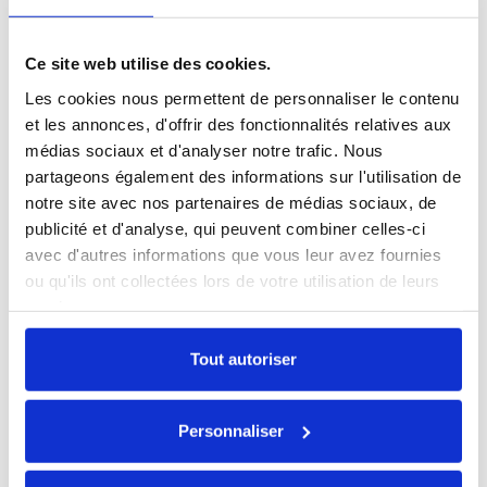
Ce site web utilise des cookies.
Les cookies nous permettent de personnaliser le contenu
et les annonces, d'offrir des fonctionnalités relatives aux
médias sociaux et d'analyser notre trafic. Nous
partageons également des informations sur l'utilisation de
notre site avec nos partenaires de médias sociaux, de
publicité et d'analyse, qui peuvent combiner celles-ci
avec d'autres informations que vous leur avez fournies
ou qu'ils ont collectées lors de votre utilisation de leurs
Voir les produits similaires
services.
Tout autoriser
Un mac à vendre ?
Payez encore moins cher en nous vendant votre
ancien MacBook !
Personnaliser
Estimer mon mac